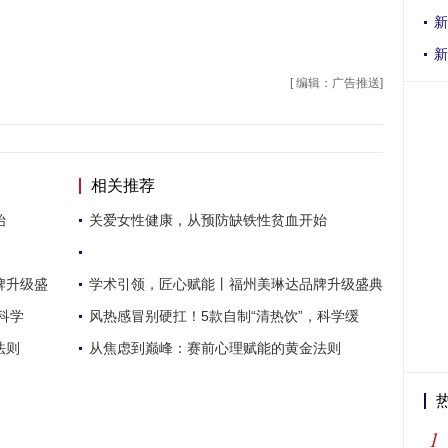
新
新
[ 编辑：广告推送]
相关推荐
始
关爱女性健康，从预防缺铁性贫血开始
牌升级盛
学术引领，匠心赋能丨福州美琳达品牌升级盛典
科学
风热感冒别硬扛！5款自制“清热饮”，科学缓
法则
从焦虑到巅峰：赛前心理赋能的黄金法则
1