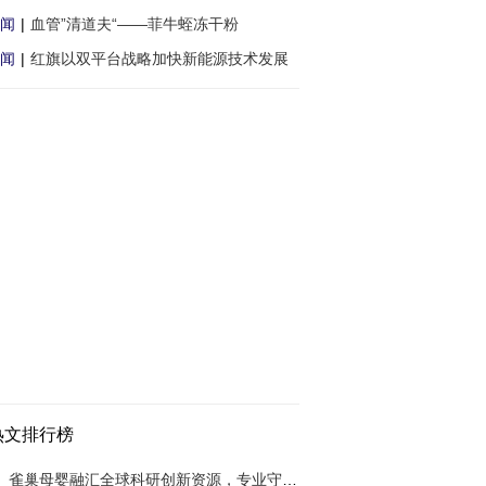
闻
|
血管”清道夫“——菲牛蛭冻干粉
闻
|
红旗以双平台战略加快新能源技术发展
热文排行榜
雀巢母婴融汇全球科研创新资源，专业守护共育健康