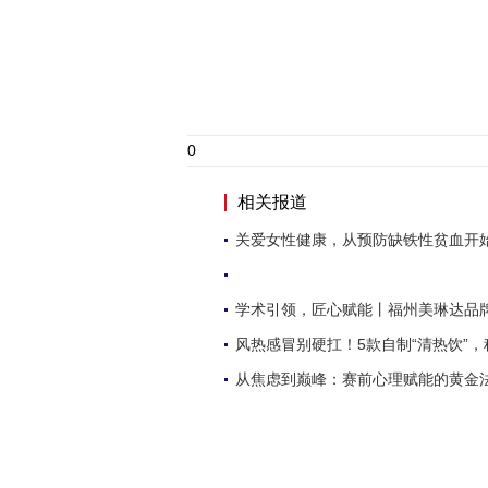
0
相关报道
关爱女性健康，从预防缺铁性贫血开
学术引领，匠心赋能丨福州美琳达品
风热感冒别硬扛！5款自制“清热饮”，
从焦虑到巅峰：赛前心理赋能的黄金