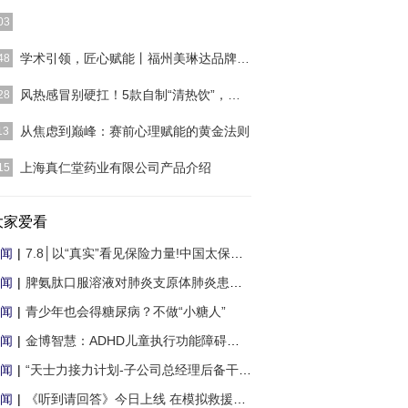
]
03
]
学术引领，匠心赋能丨福州美琳达品牌升级盛典
48
]
风热感冒别硬扛！5款自制“清热饮”，科学缓
28
]
从焦虑到巅峰：赛前心理赋能的黄金法则
13
]
上海真仁堂药业有限公司产品介绍
15
]
大家爱看
闻
|
7.8│以“真实”看见保险力量!中国太保推出
闻
|
脾氨肽口服溶液对肺炎支原体肺炎患儿细胞免
闻
|
青少年也会得糖尿病？不做“小糖人”
闻
|
金博智慧：ADHD儿童执行功能障碍非药物治疗
闻
|
“天士力接力计划-子公司总经理后备干部集
闻
|
《听到请回答》今日上线 在模拟救援行动中