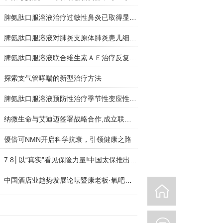
脾氨肽口服溶液治疗过敏性鼻炎已取得显著临床效果
脾氨肽口服溶液对肺炎支原体肺炎患儿细胞免疫功能
脾氨肽口服溶液联合维生素ＡＥ治疗反复性呼吸道感
探索支气管哮喘的新型治疗方法
脾氨肽口服溶液预防性治疗季节性变应性鼻炎的临床
纳微生命与艾迪迈签署战略合作,成立联合实验室
優倍可NMN开启科学抗衰，引领健康之路
7.8│以“真实”看见保险力量!中国太保推出行业首
中国酒店业趋势发展论坛暨康老板·氧吧酒店周年庆