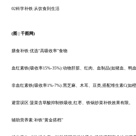
02科学补铁:从饮食到生活
(图
|
千图网)
膳食补铁:优选“高吸收率”食物
血红素铁(吸收率15%-35%):动物肝脏、红肉、血制品(如猪血、鸭
非血红素铁(吸收率1%-7%):黑芝麻、木耳、豆类,搭配维生素C(
避雷误区:菠菜含草酸抑制铁吸收;红枣、铁锅炒菜补铁效果有限。
辅助营养素:补铁“黄金搭档”