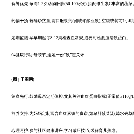
食补优先:每周1-2次动物肝脏(50-100g/次),搭配维生素C丰富的蔬菜
药物干预:若确诊贫血,需口服铁剂(如琥珀酸亚铁),空腹或餐前1小
定期监测:孕早期起每8-12周检查血常规,必要时检测血清铁蛋白。
04健康行动:母亲节,送她一份“铁”定关怀
(图
|
千图网)
筛查先行:鼓励母亲定期体检,尤其关注血红蛋白指标(正常值≥110g/L
营养支持:为妈妈定制富含血红素铁的食谱,如猪肝菠菜汤(焯水去草
心理呵护:参与社区健康讲座,学习减压技巧,缓解育儿焦虑。