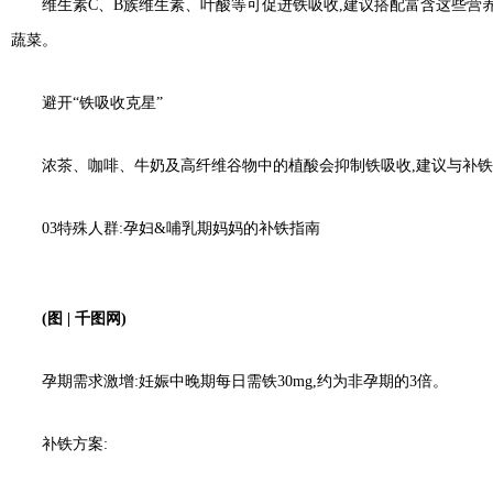
维生素C、B族维生素、叶酸等可促进铁吸收,建议搭配富含这些营养
蔬菜。
避开“铁吸收克星”
浓茶、咖啡、牛奶及高纤维谷物中的植酸会抑制铁吸收,建议与补铁
03特殊人群:孕妇&哺乳期妈妈的补铁指南
(图
|
千图网)
孕期需求激增:妊娠中晚期每日需铁30mg,约为非孕期的3倍。
补铁方案: