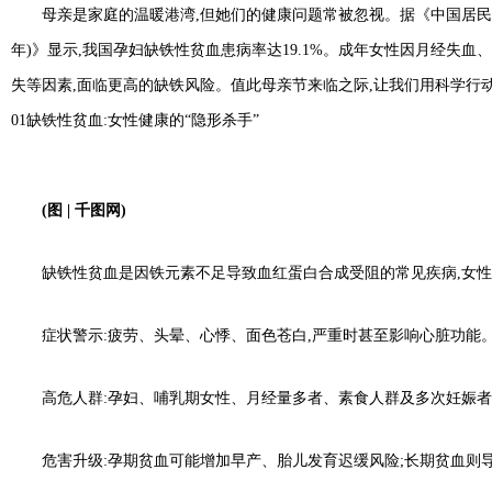
母亲是家庭的温暖港湾,但她们的健康问题常被忽视。据《中国居民营
年)》显示,我国孕妇缺铁性贫血患病率达19.1%。成年女性因月经失
失等因素,面临更高的缺铁风险。值此母亲节来临之际,让我们用科学行
01缺铁性贫血:女性健康的“隐形杀手”
(图
|
千图网)
缺铁性贫血是因铁元素不足导致血红蛋白合成受阻的常见疾病,女性
症状警示:疲劳、头晕、心悸、面色苍白,严重时甚至影响心脏功能
高危人群:孕妇、哺乳期女性、月经量多者、素食人群及多次妊娠
危害升级:孕期贫血可能增加早产、胎儿发育迟缓风险;长期贫血则