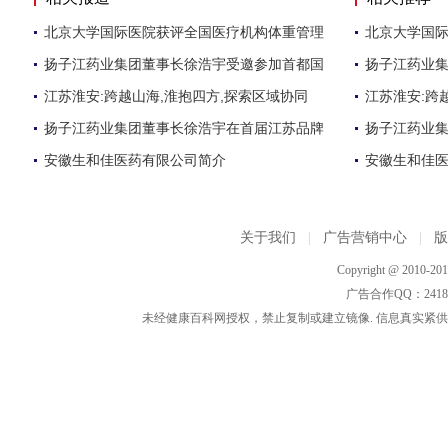
北京大学国际医院获评全国医疗机构体重管理
北京大学国
扬子江药业集团董事长徐浩宇受邀参加首都国
扬子江药业
江苏淮安:跨越山海,淮抱四方,探索区域协同
江苏淮安:跨
扬子江药业集团董事长徐浩宇在首届江苏品牌
扬子江药业
安徽生和佳医药有限公司简介
安徽生和佳
关于我们
|
广告营销中心
|
Copyright @ 2010-2015
广告合作QQ：2418533
未经健康百科网授权，禁止复制或建立镜像. 信息真实紧供参