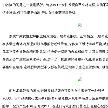
们苦恼的问题之一就是肥胖。许多PCOS女性发现自己身材走样,自信不
这个难题,必可欣挺身而出,帮助女性重获健康身材。
多囊导致女性肥胖的主要原因在于胰岛素抵抗。正常情况下,胰岛素
在多囊患者体内,细胞对胰岛素的敏感性降低,身体为了维持血糖平衡,
岛素不仅会导致血糖代谢紊乱,还会促进脂肪的合成和储存,尤其是腹部脂
多囊还会导致雄激素水平升高,进一步干扰脂肪的分布和代谢,使女性更容
要集中在腹部,这种肥胖类型不仅影响美观,还增加了患心血管疾病、糖
面对多囊带来的困扰,医研共创品牌必可欣为女性带来了一种科学
PCOS。该产品的核心成分是利用专利提取技术从地中海进口角豆中提取的D
醇单一配方产品不同,必可欣PCOS在进口专利肌醇的基础上,更精心配